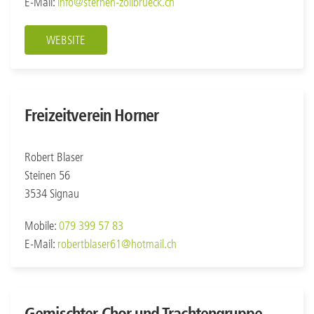
E-Mail:
info@sternen-zollbrueck.ch
WEBSITE
Freizeitverein Horner
Robert Blaser
Steinen 56
3534 Signau
Mobile:
079 399 57 83
E-Mail:
robertblaser61@hotmail.ch
Gemischter Chor und Trachtengruppe